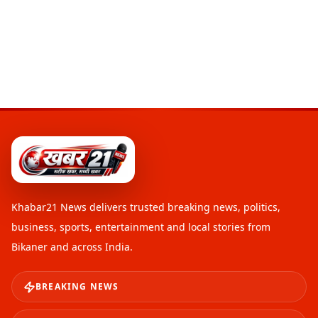
Khabar21 News
delivers trusted breaking news, politics,
business, sports, entertainment and local stories from
Bikaner and across India.
BREAKING NEWS