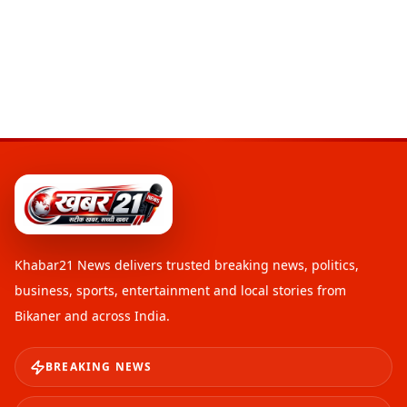
Khabar21 News
delivers trusted breaking news, politics,
business, sports, entertainment and local stories from
Bikaner and across India.
BREAKING NEWS