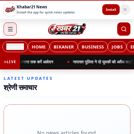
Khabar21 News
Install
Install the app for quick news updates
SEARCH
HOME
BIKANER
BUSINESS
JOBS
E
िए 20 अगस्त तक करें आवेदन
नापासर पुलिस ने दो युवकों को अवैध कट्टे समेत दब
LIVE
LATEST UPDATES
श्रेणी समाचार
No news articles found.