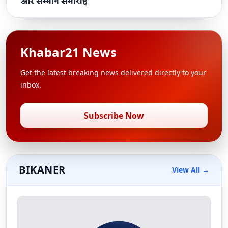
और सम्मान समारोह
Khabar21 News
Get the latest breaking news delivered directly to your
inbox.
Subscribe Now
BIKANER
View All →