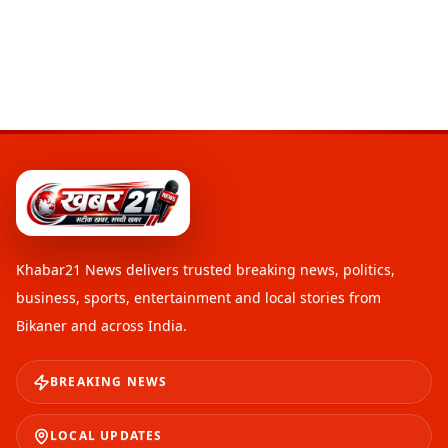
Khabar21 News
delivers trusted breaking news, politics,
business, sports, entertainment and local stories from
Bikaner and across India.
BREAKING NEWS
LOCAL UPDATES