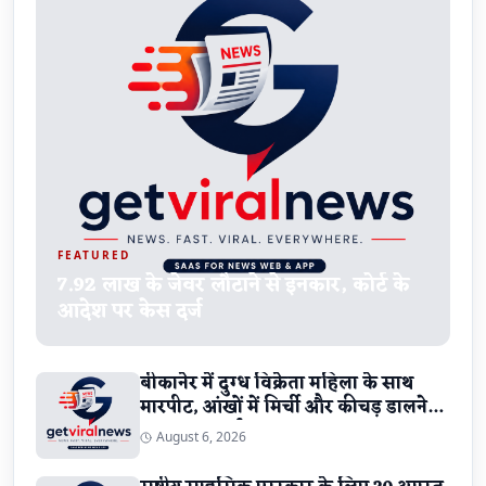
FEATURED
7.92 लाख के जेवर लौटाने से इनकार, कोर्ट के
आदेश पर केस दर्ज
बीकानेर में दुग्ध विक्रेता महिला के साथ
मारपीट, आंखों में मिर्ची और कीचड़ डालने
का मामला दर्ज
August 6, 2026