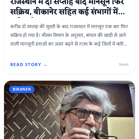
राजस्थान में दो सप्ताह बाद मानसून फिर
सक्रिय, बीकानेर सहित कई संभागों में
बारिश के आसार
करीब दो सप्ताह की सुस्ती के बाद राजस्थान में मानसून एक बार फिर
सक्रिय हो गया है। मौसम विभाग के अनुसार, बंगाल की खाड़ी से आने
वाली मानसूनी हवाओं का असर बढ़ने से राज्य के कई जिलों में बारिश
की गतिविधियां तेज होने की संभावना है।सोमवार सुबह जयपुर के कई
इलाकों में हल्की बूंदाबांदी हुई, जबकि बारां, कोटा और झालावाड़ में
READ STORY →
News
भी रुक-रुक कर बारिश दर्ज की गई।मौसम केंद्र जयपुर के अनुसार
21 और 22 जुलाई को कोटा, जयपुर, भरतपुर, अजमेर और बीकानेर
संभाग में बारिश की तीव्रता बढ़ सकती है। वहीं 23 से 27 जुलाई के
BIKANER
बीच बीकानेर, जोधपुर, जयपुर, अजमेर, उदयपुर, कोटा और भरतपुर
संभाग में मानसून पूरी तरह सक्रिय रहने का अनुमान है। इस दौरान
कई क्षेत्रों में अच्छी बारिश होने की संभावना है।