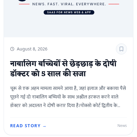
August 8, 2026
नाबालिग बच्चियों से छेड़छाड़ के दोषी
डॉक्टर को 5 साल की सजा
चूरू से एक अहम मामला सामने आया है, जहां इलाज और बकाया पैसे
पूछने गई दो नाबालिग बच्चियों के साथ अश्लील हरकत करने वाले
डॉक्टर को अदालत ने दोषी करार दिया है।पोक्सो कोर्ट द्वितीय के
न्यायाधीश बलवंत सिंह भारी ने आरोपी डॉक्टर उत्तम राय को पॉक्सो
एक्ट की धारा 9(एम)/10 के तहत दोषी मानते हुए 5 वर्ष के कठोर
READ STORY →
News
कारावास और 10,000 रुपये के जुर्माने की सजा सुनाई है।फैसले से