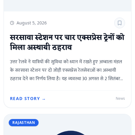
August 5, 2026
सरसावा स्टेशन पर चार एक्सप्रेस ट्रेनों को
मिला अस्थायी ठहराव
उत्तर रेलवे ने यात्रियों की सुविधा को ध्यान में रखते हुए अम्बाला मंडल
के सरसावा स्टेशन पर दो जोड़ी एक्सप्रेस रेलसेवाओं का अस्थायी
ठहराव देने का निर्णय लिया है। यह व्यवस्था 30 अगस्त से 2 सितंबर
2026 तक लागू रहेगी।उत्तर पश्चिम रेलवे के मुख्य जनसंपर्क अधिकारी
अमित सुदर्शन ने बताया कि गाड़ी संख्या 14816 ऋषिकेश–
READ STORY →
News
श्रीगंगानगर एक्सप्रेस 31 अगस्त से 2 सितंबर तक सरसावा स्टेशन पर
शाम 4:22 बजे पहुंचेगी और 4:23 बजे रवाना होगी। वहीं, 14815
श्रीगंगानगर–ऋषिकेश एक्सप्रेस इसी अवधि में सुबह 11:39 बजे
RAJASTHAN
पहुंचेगी तथा 11:40 बजे प्रस्थान करेगी।इसी प्रकार, 14887