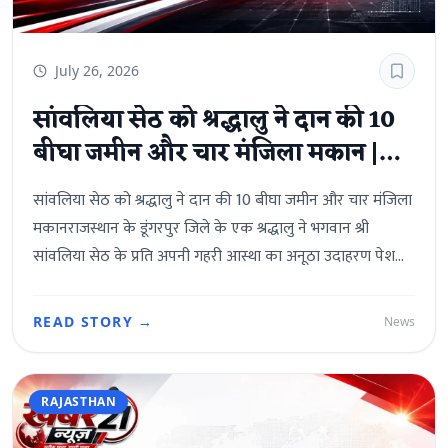
July 26, 2026
सांवलिया सेठ को श्रद्धालु ने दान की 10
बीघा जमीन और चार मंजिला मकान |
Rajasthan News
सांवलिया सेठ को श्रद्धालु ने दान की 10 बीघा जमीन और चार मंजिला
मकानराजस्थान के डूंगरपुर जिले के एक श्रद्धालु ने भगवान श्री
सांवलिया सेठ के प्रति अपनी गहरी आस्था का अनूठा उदाहरण पेश
किया है। आसपुर तहसील के खेड़ा सामोर गांव निवासी अमर पुत्र
गौतम पटेल ने भगवान श्री सांवलिया सेठ के नाम अपनी 10 बीघा से
READ STORY →
News
अधिक खातेदारी भूमि और करीब 1700 वर्ग फीट में बने चार मंजिला
मकान का दान कर दिया। मंदिर प्रशासन ने सभी कानूनी प्रक्रियाएं
पूरी कर संपत्ति को मंदिर के नाम दर्ज करा लिया है।वर्षों पुराना था
RAJASTHAN
भूमि दान का संकल्पजानकारी के अनुसार, अमर वर्ष 2013 से नियमित